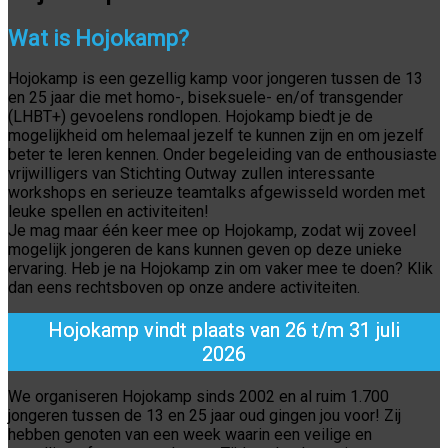
Wat is Hojokamp?
Hojokamp is een gezellig kamp voor jongeren tussen de 13
en 25 jaar die met homo-, biseksuele- en/of transgender
(LHBT+) gevoelens rondlopen. Hojokamp biedt je de
mogelijkheid om helemaal jezelf te kunnen zijn en om jezelf
beter te leren kennen. Onder begeleiding van de enthousiaste
vrijwilligers van Stichting Outway zullen interessante
workshops en serieuze teamtalks afgewisseld worden met
leuke spellen en activiteiten!
Je mag maar één keer mee op Hojokamp, zodat wij zoveel
mogelijk jongeren de kans kunnen geven op deze unieke
ervaring. Heb je na Hojokamp zin om vaker mee te doen? Klik
dan eens rechtsboven op onze andere activiteiten.
Hojokamp vindt plaats van 26 t/m 31 juli
2026
We organiseren Hojokamp sinds 2002 en al ruim 1.700
jongeren tussen de 13 en 25 jaar oud gingen jou voor! Zij
hebben genoten van een week waarin een veilige en