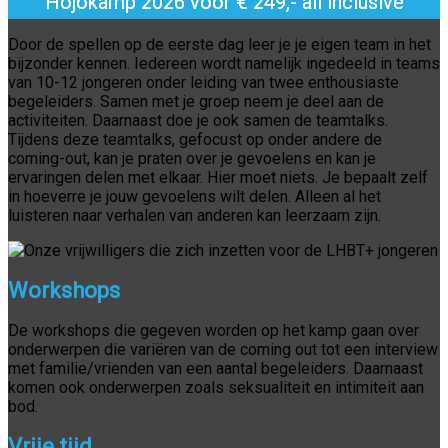
Hojokamp 2026 voor € 249,- all inclusive
Door de spellen op de eerste dag leer je je eigen team in het
bijzonder kennen. Iedereen wordt namelijk ingedeeld in teams
van 10-12 jongeren onder leiding van twee enthousiaste
begeleiders. Samen met je groep neem je deel aan de
activiteiten. Daarnaast doe je ook samen de teamtalks.
Tijdens deze teamtalks, gefocust op onder andere de
coming-out, kan je praten over je gevoelens en kan je
ervaringen delen met elkaar. Hier moet niets. Je bepaalt zelf
in hoeverre je jouw gevoelens wilt delen. Alleen al het
luisteren naar verhalen van anderen kan leerzaam zijn.
Workshops
De workshops die gegeven worden op het kamp gaan over
onderwerpen die variëren van de coming out tot een interview
met familie/vrienden van een aantal begeleiders. Daarnaast
komen ook onderwerpen zoals seksualiteit en intimiteit aan
bod.
Vrije tijd