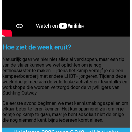
Hoe ziet de week eruit?
Natuurlijk gaan we hier niet alles al verklappen, maar een tip
van de sluier kunnen we wel oplichten om je nog
enthousiaster te maken. Tijdens het kamp verblijf je op een
kampeerboerderij met andere LHBT+ jongeren. Tijdens deze
week doe je mee aan de vele leuke activiteiten, teamtalks en
workshops die worden verzorgd door de vrijwilligers van
Stichting Outway.
De eerste avond beginnen we met kennismakingsspellen om
elkaar beter te leren kennen. Het kan spannend zijn om in je
eentje op kamp te gaan, maar je bent absoluut niet de enige
die nog niemand kent; bijna iedereen komt alleen.