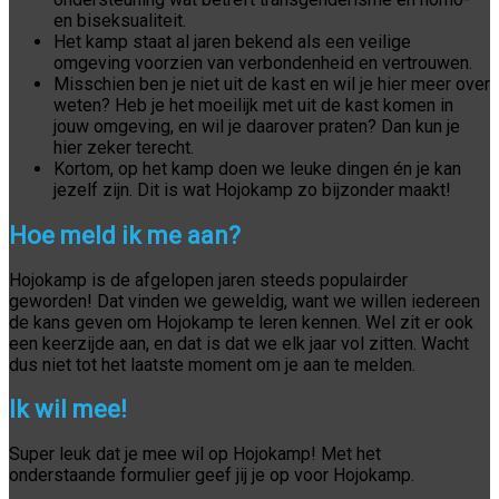
en biseksualiteit.
Het kamp staat al jaren bekend als een veilige
omgeving voorzien van verbondenheid en vertrouwen.
Misschien ben je niet uit de kast en wil je hier meer over
weten? Heb je het moeilijk met uit de kast komen in
jouw omgeving, en wil je daarover praten? Dan kun je
hier zeker terecht.
Kortom, op het kamp doen we leuke dingen én je kan
jezelf zijn. Dit is wat Hojokamp zo bijzonder maakt!
Hoe meld ik me aan?
Hojokamp is de afgelopen jaren steeds populairder
geworden! Dat vinden we geweldig, want we willen iedereen
de kans geven om Hojokamp te leren kennen. Wel zit er ook
een keerzijde aan, en dat is dat we elk jaar vol zitten. Wacht
dus niet tot het laatste moment om je aan te melden.
Ik wil mee!
Super leuk dat je mee wil op Hojokamp! Met het
onderstaande formulier geef jij je op voor Hojokamp.