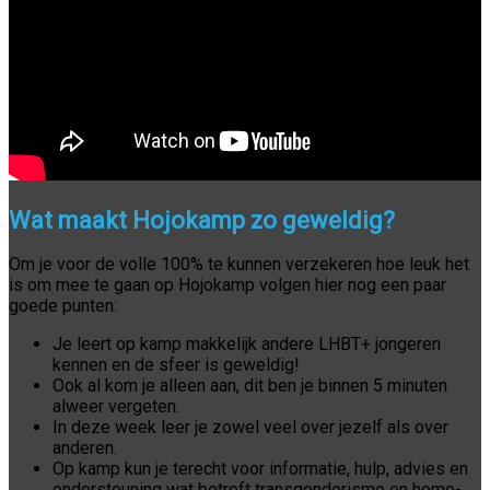
Wat maakt Hojokamp zo geweldig?
Om je voor de volle 100% te kunnen verzekeren hoe leuk het
is om mee te gaan op Hojokamp volgen hier nog een paar
goede punten:
Je leert op kamp makkelijk andere LHBT+ jongeren
kennen en de sfeer is geweldig!
Ook al kom je alleen aan, dit ben je binnen 5 minuten
alweer vergeten.
In deze week leer je zowel veel over jezelf als over
anderen.
Op kamp kun je terecht voor informatie, hulp, advies en
ondersteuning wat betreft transgenderisme en homo-