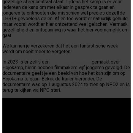
gezellige sfeer centraal staat. Tijdens het kamp is er voor
iedereen de kans om met elkaar in gesprek te gaan en
jongeren te ontmoeten die misschien wel precies dezelfde
LHBT+ gevoelens delen. Af en toe wordt er natuurlijk gehuild,
maar vooral wordt er hier ontzettend veel gelachen. Vermaak,
gezelligheid en ontspanning is waar het hier voornamelijk om
gaat.
We kunnen je verzekeren dat het een fantastische week
wordt om nooit meer te vergeten!
In 2023 is er zelfs een
2doc documentaire
gemaakt over
Hojokamp, hierin hebben filmmakers vijf jongeren gevolgd. De
documentaire geeft je een beeld van hoe het kan zijn om op
Hojokamp te gaan. Bekijk de trailer hieronder. De
documentaire was op 1 augustus 2024 te zien op NPO2 en is
terug te kijken via NPO start.