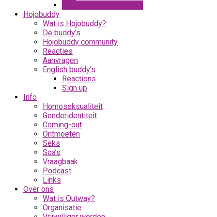
Algemene Voorwaarden
Hojobuddy
Wat is Hojobuddy?
De buddy’s
Hojobuddy community
Reacties
Aanvragen
English buddy’s
Reactions
Sign up
Info
Homoseksualiteit
Genderidentiteit
Coming-out
Ontmoeten
Seks
Soa’s
Vraagbaak
Podcast
Links
Over ons
Wat is Outway?
Organisatie
Vrijwilliger worden