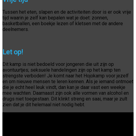
Tussen het eten, slapen en de activiteiten door is er ook vrije
tijd waarin je zelf kan bepalen wat je doet: zonnen,
basketballen, een boekje lezen of kletsen met de andere
deelnemers.
Let op!
Dit kamp is niet bedoeld voor jongeren die uit zijn op
avontuurtjes; seksuele handelingen zijn op het kamp ten
strengste verboden! Je komt naar het Hojokamp voor jezelf
en om nieuwe mensen te leren kennen. Als je iemand ontmoet
die je echt heel leuk vindt, dan kan je daar vast een weekje
mee wachten. Daarnaast zijn ook alle vormen van alcohol en
drugs niet toegestaan. Dit klinkt streng en saai, maar je zult
zien dat je dit helemaal niet nodig hebt.