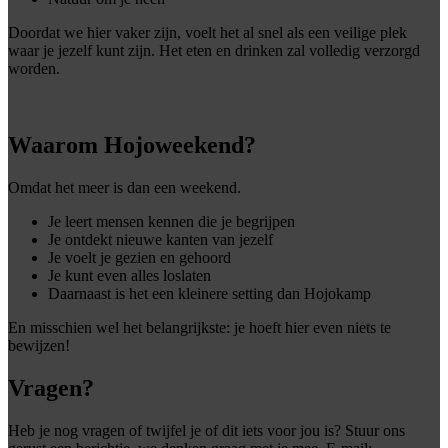
Doordat we hier vaker zijn, voelt het al snel als een veilige plek
waar je jezelf kunt zijn. Het eten en drinken zal volledig verzorgd
worden.
Waarom Hojoweekend?
Omdat het meer is dan een weekend.
Je leert mensen kennen die je begrijpen
Je ontdekt nieuwe kanten van jezelf
Je voelt je gezien en gehoord
Je kunt even alles loslaten
Daarnaast is het een kleinere setting dan Hojokamp
En misschien wel het belangrijkste: je hoeft hier even niets te
bewijzen!
Vragen?
Heb je nog vragen of twijfel je of dit iets voor jou is? Stuur ons