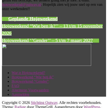
gerust een berichtje, we denken graag met je mee. E-mail:
hojoweekend@outway.nl
. Hopelijk zien wij jouw snel op een van
onze weekenden!!
Geplande Hojoweekend
Hojoweekend “Wie ben ik?’’ – 13 t/m 15 november
2026
Hojoweekend ‘’Gender’’ – 5 t/m 7 maart 2027
Wat is Hojoweekend?
Hojoweekend “Wie ben ik”
Hojoweekend “Gender”
FAQ
Algemene Voorwaarden
Aanmelden
Copyright © 2026
Stichting Outway
. Alle rechten voorbehouden.
Thema:
Radiate
door ThemeGrill. Aangedreven door
WordPress
.