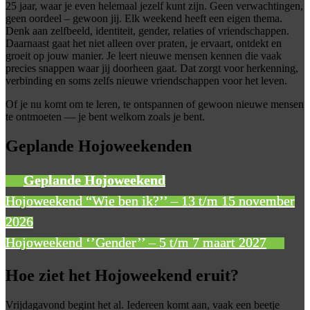
25 jaar, waar je even helemaal jezelf kunt zijn. Geen verwachtingen,
geen oordeel – gewoon jij. Elk weekend heeft een eigen thema.
Denk aan zelfbeeld, identiteit, gender, relaties of vriendschappen.
Daarnaast gaat het niet alleen over praten, je ervaart, ontdekt en
groeit op jouw manier. Je leert nieuwe mensen kennen die vaak
precies snappen waar jij doorheen gaat. Dat zorgt voor herkenning,
verbinding en soms zelfs nieuwe vriendschappen voor het leven.
Of je nu komt om te leren, te ontspannen of gewoon nieuwe mensen
te ontmoeten — je bent welkom zoals je bent.
Geplande Hojoweekenden
Geplande Hojoweekend
Hojoweekend “Wie ben ik?’’ – 13 t/m 15 november
2026
Hojoweekend ‘’Gender’’ – 5 t/m 7 maart 2027
Hoe ziet het Hojoweekend eruit?
Vrijdagavond begint het al. Iedereen komt aan, vaak een beetje