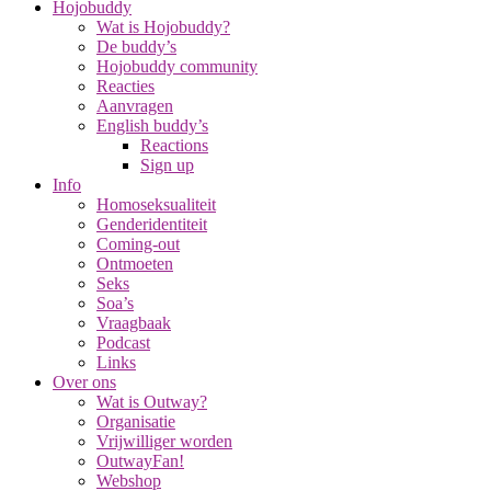
Hojobuddy
Wat is Hojobuddy?
De buddy’s
Hojobuddy community
Reacties
Aanvragen
English buddy’s
Reactions
Sign up
Info
Homoseksualiteit
Genderidentiteit
Coming-out
Ontmoeten
Seks
Soa’s
Vraagbaak
Podcast
Links
Over ons
Wat is Outway?
Organisatie
Vrijwilliger worden
OutwayFan!
Webshop