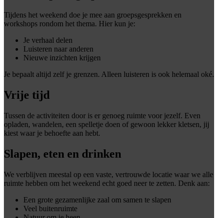
Tijdens het weekend doe je mee aan groepsgesprekken en
workshops rondom het thema. Hier kun je:
Je verhaal delen
Luisteren naar anderen
Nieuwe inzichten krijgen
Je bepaalt altijd zelf je grenzen. Alleen luisteren is ook helemaal oké.
Vrije tijd
Tussen de activiteiten door is er genoeg ruimte voor jezelf. Even
opladen, wandelen, een spelletje doen of gewoon lekker kletsen, jij
kiest waar je behoefte aan hebt.
Slapen, eten en drinken
We verblijven meestal op een vaste, vertrouwde locatie waar we alle
ruimte hebben om het weekend echt goed neer te zetten. Denk aan:
Een grote gezamenlijke zaal om samen te slapen
Veel buitenruimte
Natuur om je heen