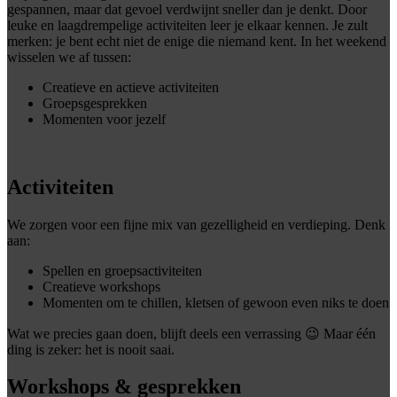
gespannen, maar dat gevoel verdwijnt sneller dan je denkt. Door
leuke en laagdrempelige activiteiten leer je elkaar kennen. Je zult
merken: je bent echt niet de enige die niemand kent. In het weekend
wisselen we af tussen:
Creatieve en actieve activiteiten
Groepsgesprekken
Momenten voor jezelf
Activiteiten
We zorgen voor een fijne mix van gezelligheid en verdieping. Denk
aan:
Spellen en groepsactiviteiten
Creatieve workshops
Momenten om te chillen, kletsen of gewoon even niks te doen
Wat we precies gaan doen, blijft deels een verrassing 😉 Maar één
ding is zeker: het is nooit saai.
Workshops & gesprekken